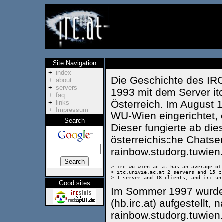
Site Navigation
+
index
Die Geschichte des IRC
+
about
+
servers
1993 mit dem Server itc
+
faq
Österreich. Im August 
+
links
+
Impressum
WU-Wien eingerichtet, o
Search
Dieser fungierte ab die
österreichische Chatse
rainbow.studorg.tuwien.a
> irc.wu-wien.ac.at has an average of
> itc.univie.ac.at 2 servers and 15 c
Good sites
Im Sommer 1997 wurde 
(hb.irc.at) aufgestellt, 
rainbow.studorg.tuwien.