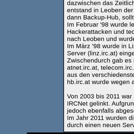
dazwischen das Zeitlic
entstand in Leoben der 
dann Backup-Hub, sollt
Im Februar '98 wurde le
Hackerattacken und tec
nach Leoben und wurde 
Im März '98 wurde in Li
Server (linz.irc.at) eing
Zwischendurch gab es n
atnet.irc.at, telecom.ir
aus den verschiedenst
hb.irc.at wurde wegen 
Von 2003 bis 2011 war i
IRCNet gelinkt. Aufgru
jedoch ebenfalls abgesc
Im Jahr 2011 wurden die
durch einen neuen Serve